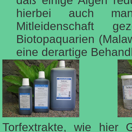
daß einige Algen red
hierbei auch ma
Mitleidenschaft g
Biotopaquarien (Mala
eine derartige Behandl
Torfextrakte, wie hier