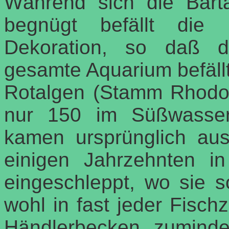
Während sich die Bart
begnügt befällt die 
Dekoration, so daß d
gesamte Aquarium befäll
Rotalgen (Stamm Rhodop
nur 150 im Süßwasser
kamen ursprünglich au
einigen Jahrzehnten i
eingeschleppt, wo sie s
wohl in fast jeder Fisch
Händlerbecken, zuminde