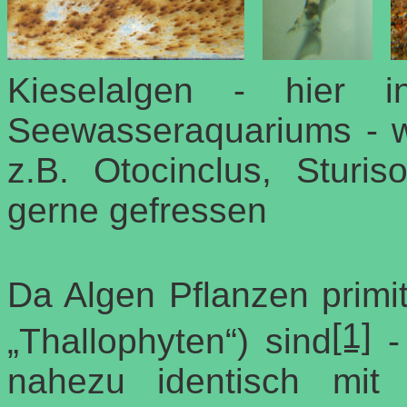
Kieselalgen - hier i
Seewasseraquariums - w
z.B. Otocinclus, Stur
gerne gefressen
Da Algen Pflanzen primit
[1]
„Thallophyten“) sind
- 
nahezu identisch mit